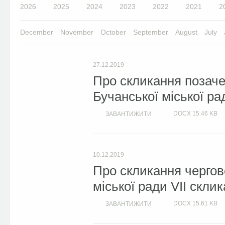
2026
2025
2024
2023
2022
2021
2
December
November
October
September
August
July
27.12.2019
Про скликання позачер
Бучанської міської ра
DOCX
15.46 KB
ЗАВАНТИЖИТИ
10.12.2019
Про скликання чергово
міської ради VII скли
DOCX
15.61 KB
ЗАВАНТИЖИТИ