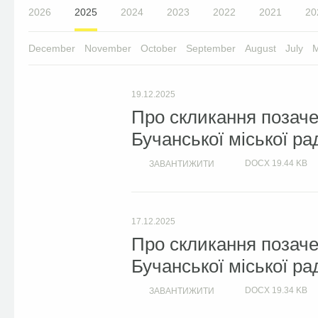
2026
2025
2024
2023
2022
2021
20
December
November
October
September
August
July
19.12.2025
Про скликання позачер
Бучанської міської ра
DOCX
19.44 KB
ЗАВАНТИЖИТИ
17.12.2025
Про скликання позачер
Бучанської міської ра
DOCX
19.34 KB
ЗАВАНТИЖИТИ