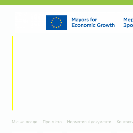
Міська влада
Про місто
Нормативні документи
Контакт