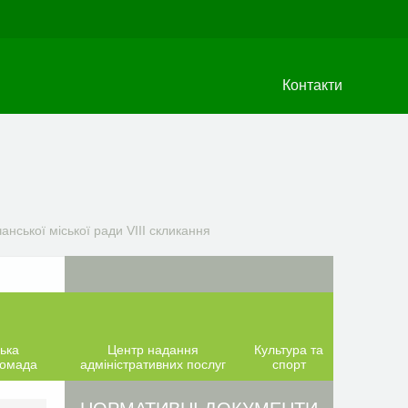
Контакти
анської міської ради VIIІ скликання
ька
Центр надання
Культура та
ромада
адміністративних послуг
спорт