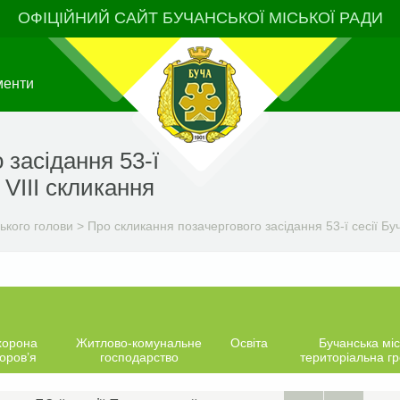
ОФІЦІЙНИЙ САЙТ БУЧАНСЬКОЇ МІСЬКОЇ РАДИ
менти
 засідання 53-ї
 VIIІ скликання
ького голови
>
Про скликання позачергового засідання 53-ї сесії Буч
хорона
Житлово-комунальне
Освіта
Бучанська міс
оров’я
господарство
територіальна г