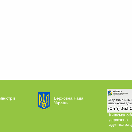
Міністрів
Верховна Рада
України
Київська об
державна
адміністрац