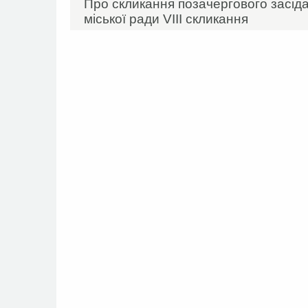
Про скликання позачергового засідан
міської ради VIIІ скликання