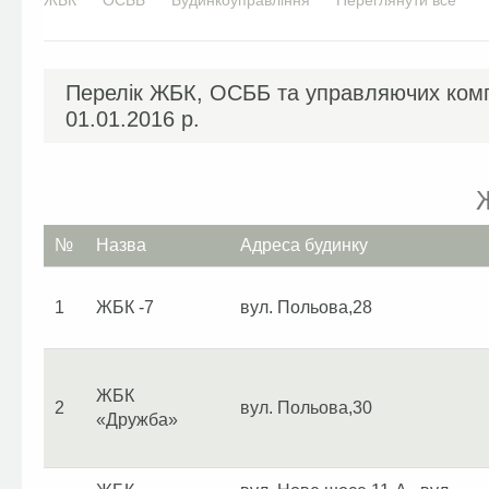
Первинні
ЖБК
ОСББ
Будинкоуправління
Переглянути все
вкладки
Перелік ЖБК, ОСББ та управляючих комп
01.01.2016 р.
№
Назва
Адреса будинку
1
ЖБК -7
вул. Польова,28
ЖБК
2
вул. Польова,30
«Дружба»