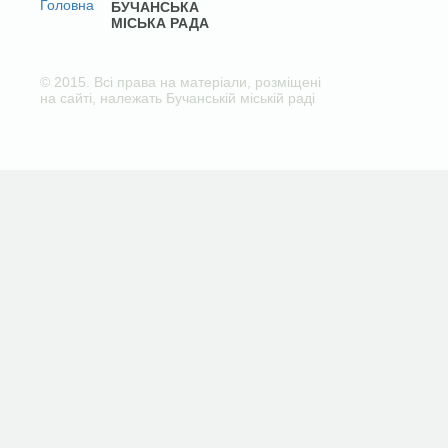
БУЧАНСЬКА
МІСЬКА РАДА
© 2015. Всі права на матеріали, розміщені
на сайті, належать Бучанській міській раді