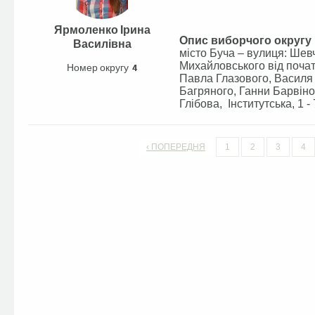
Ярмоленко Ірина
Опис виборчого округу
Василівна
місто Буча – вулиця: Шевче
Михайловського від почат
Номер округу
4
Павла Глазового, Василя 
Багряного, Ганни Барвіно
Глібова, Інститутська, 1 - 7
‹ ПОПЕРЕДНЯ
1
2
3
4