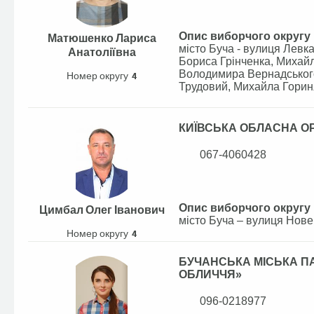
Опис виборчого округу
Матюшенко Лариса
місто Буча - вулиця Левк
Анатоліївна
Бориса Грінченка, Михай
Володимира Вернадського 
Номер округу
4
Трудовий, Михайла Горин
КИЇВСЬКА ОБЛАСНА ОР
067-4060428
Опис виборчого округу
Цимбал Олег Іванович
місто Буча – вулиця Нове
Номер округу
4
БУЧАНСЬКА МІСЬКА ПАР
ОБЛИЧЧЯ»
096-0218977