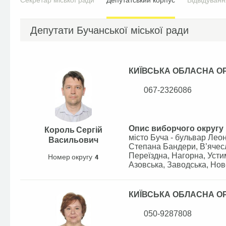
Секретар міської ради
Депутатський корпус
Відвідуван
Депутати Бучанської міської ради
КИЇВСЬКА ОБЛАСНА ОР
067-2326086
Опис виборчого округу
Король Сергій
місто Буча - бульвар Лео
Васильович
Степана Бандери, В’ячесл
Переїздна, Нагорна, Уст
Номер округу
4
Азовська, Заводська, Нов
КИЇВСЬКА ОБЛАСНА ОР
050-9287808