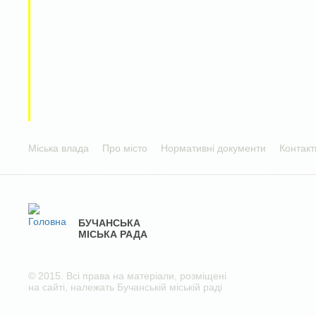
Міська влада
Про місто
Нормативні документи
Контакт
БУЧАНСЬКА
МІСЬКА РАДА
© 2015. Всі права на матеріали, розміщені
на сайті, належать Бучанській міській раді