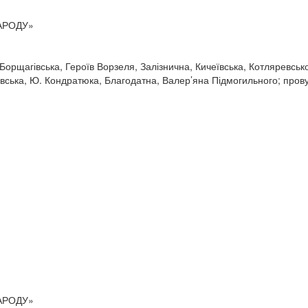
НАРОДУ»
 Борщагівська, Героїв Ворзеля, Залізнична, Кичеївська, Котляревськ
ька, Ю. Кондратюка, Благодатна, Валер’яна Підмогильного; провул
НАРОДУ»