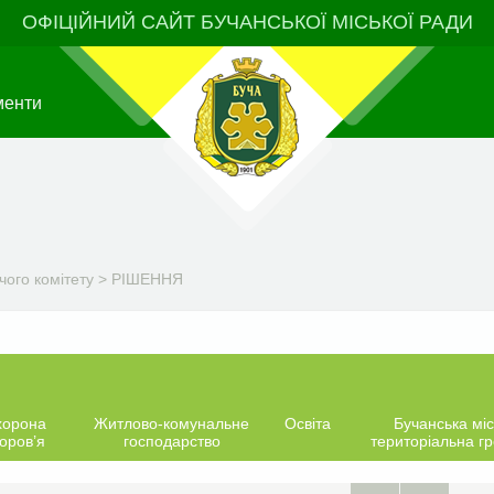
ОФІЦІЙНИЙ САЙТ БУЧАНСЬКОЇ МІСЬКОЇ РАДИ
менти
чого комітету
>
РІШЕННЯ
хорона
Житлово-комунальне
Освіта
Бучанська міс
оров’я
господарство
територіальна г