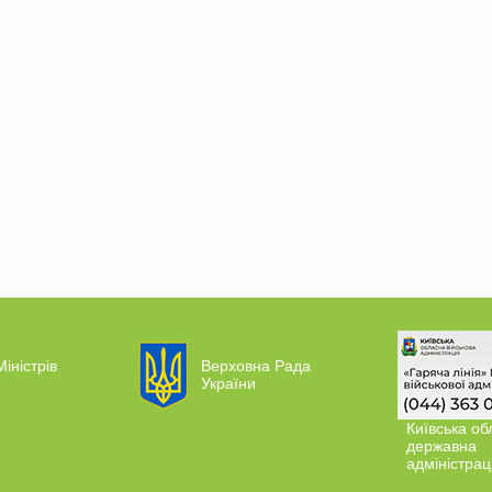
Міністрів
Верховна Рада
України
Київська об
державна
адміністрац