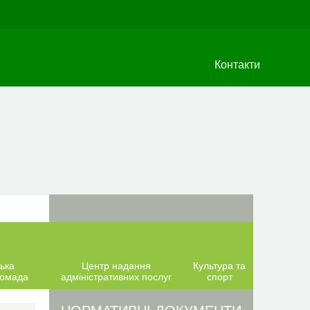
Контакти
ька
Центр надання
Культура та
ромада
адміністративних послуг
спорт