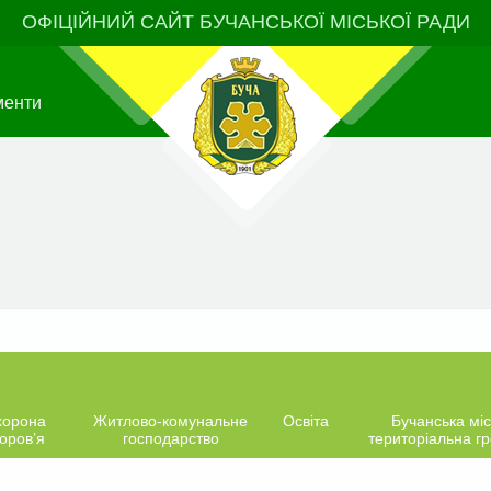
ОФІЦІЙНИЙ САЙТ БУЧАНСЬКОЇ МІСЬКОЇ РАДИ
менти
хорона
Житлово-комунальне
Освіта
Бучанська міс
оров’я
господарство
територіальна г