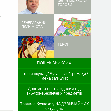
ЗВІТИ МІСЬКОГО
ГОЛОВИ
ь
ГЕНЕРАЛЬНИЙ
ПЛАН МІСТА
ГЕРОЇ
ПОШУК ЗНИКЛИХ
Історія окупації Бучанської громади /
Імена загиблих
Допомога постраждалим від
вибухонебезпечних предметів
Правила безпеки у НАДЗВИЧАЙНИХ
ситуаціях