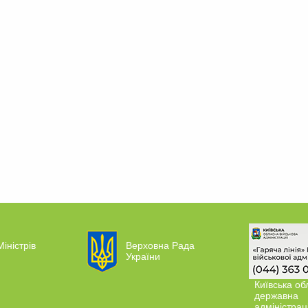
Міністрів
Верховна Рада
України
Київська об
державна
адміністрац