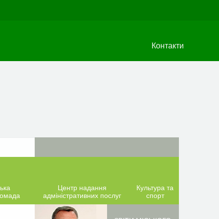
Контакти
ька
Центр надання
Культура та
ромада
адміністративних послуг
спорт