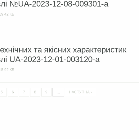
влі №UA-2023-12-08-009301-a
19.42 КБ
ехнічних та якісних характеристик
влі UA-2023-12-01-003120-a
15.92 КБ
5
6
7
8
9
…
НАСТУПНА ›