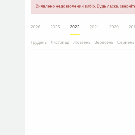
Повідомлення
Виявлено недозволений вибір. Будь ласка, зверніть
про
помилку
2026
2025
2022
2021
2020
20
Грудень
Листопад
Жовтень
Вересень
Серпень