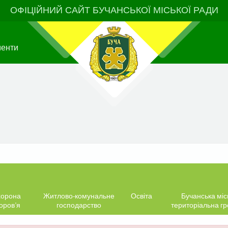
ОФІЦІЙНИЙ САЙТ БУЧАНСЬКОЇ МІСЬКОЇ РАДИ
менти
орона
Житлово-комунальне
Освіта
Бучанська міс
оров’я
господарство
територіальна г