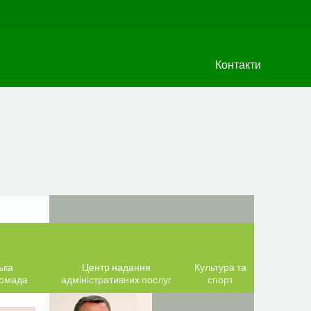
Контакти
ька
Центр надання
Культура та
ромада
адміністративних послуг
спорт