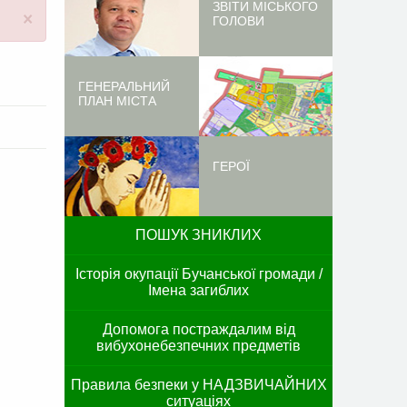
ЗВІТИ МІСЬКОГО
×
ГОЛОВИ
ГЕНЕРАЛЬНИЙ
ПЛАН МІСТА
ГЕРОЇ
ПОШУК ЗНИКЛИХ
Історія окупації Бучанської громади /
Імена загиблих
Допомога постраждалим від
вибухонебезпечних предметів
Правила безпеки у НАДЗВИЧАЙНИХ
ситуаціях