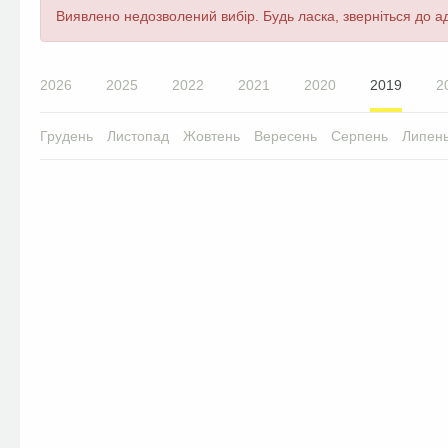
Повідомлення
Виявлено недозволений вибір. Будь ласка, зверніться до ад
про
помилку
2026
2025
2022
2021
2020
2019
2
Грудень
Листопад
Жовтень
Вересень
Серпень
Липен