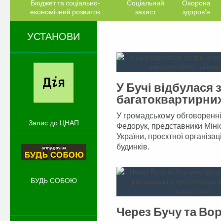
Бюджет та соціально-
Соціальний
Охорона
економічний розвиток
захист
здоров’я
УСТАНОВИ
У Бучі відбулася 
багатоквартирних 
лоту проєкту HOP
У громадському обговоренні
прав і можливост
Запис до ЦНАП
Федорук, представники Міні
України, проєктної організац
будинків.
БУДЬ СОБОЮ
Через Бучу та Во