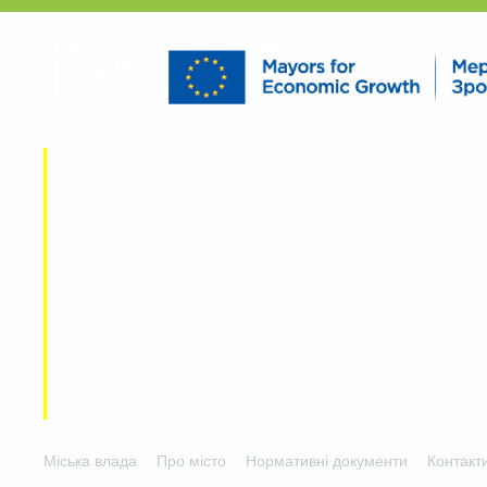
Міська влада
Про місто
Нормативні документи
Контакт