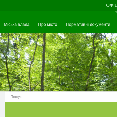
Перейти
ОФІ
до
основного
матеріалу
Міська влада
Про місто
Нормативні документи
Попередній
Призупинити
Наступний