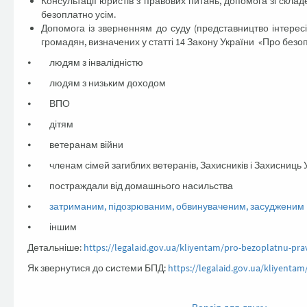
Консультації юристів з правових питань, допомога зі скла
безоплатно усім.
Допомога із зверненням до суду (представництво інтерес
громадян, визначених у статті 14 Закону України «Про безо
⦁ людям з інвалідністю
⦁ людям з низьким доходом
⦁ ВПО
⦁ дітям
⦁ ветеранам війни
⦁ членам сімей загиблих ветеранів, Захисників і Захисниць 
⦁ постраждали від домашнього насильства
⦁
затриманим, підозрюваним, обвинуваченим, засудженим
⦁ іншим
Детальніше:
https://legalaid.gov.ua/kliyentam/pro-bezoplatnu-
Як звернутися до системи БПД:
https://legalaid.gov.ua/kliyenta
Facebook
Twitter