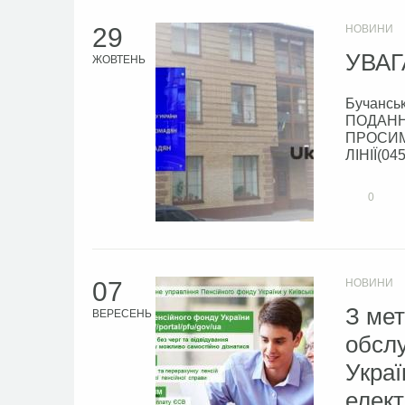
29
НОВИНИ
УВАГ
ЖОВТЕНЬ
Бучансь
ПОДАНН
ПРОСИМ
ЛІНІЇ(04
0
07
НОВИНИ
З мет
ВЕРЕСЕНЬ
обсл
Украї
елект