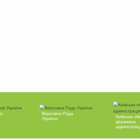
ів
Верховна Рада
Київська об
України
державна
адміністрац