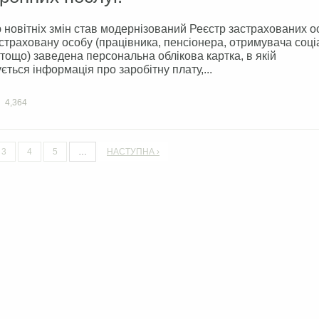
новітніх змін став модернізований Реєстр застрахованих ос
страховану особу (працівника, пенсіонера, отримувача соц
тощо) заведена персональна облікова картка, в якій
ється інформація про заробітну плату,...
4,364
3
4
5
…
НАСТУПНА ›