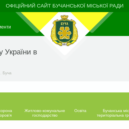
ОФІЦІЙНИЙ САЙТ БУЧАНСЬКОЇ МІСЬКОЇ РАДИ
менти
у України в
. Буча
хорона
Житлово-комунальне
Освіта
Бучанська міс
оров’я
господарство
територіальна г