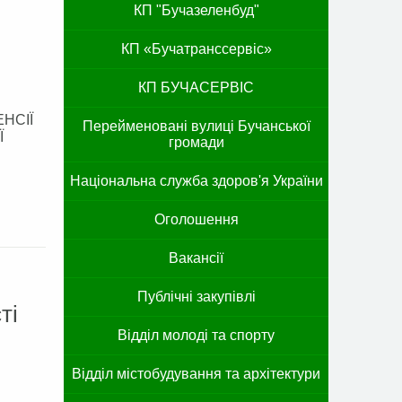
КП "Бучазеленбуд"
КП «Бучатранссервіс»
КП БУЧАСЕРВІС
НСІЇ
Перейменовані вулиці Бучанської
Ї
громади
Національна служба здоров'я України
Оголошення
Вакансії
Публічні закупівлі
ті
Відділ молоді та спорту
Відділ містобудування та архітектури