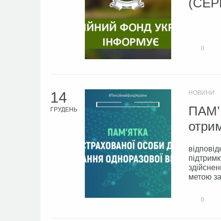
(СЕР
0
14
НОВИНИ
ПАМ’
ГРУДЕНЬ
отри
відповід
підтримк
здійснен
метою за
0