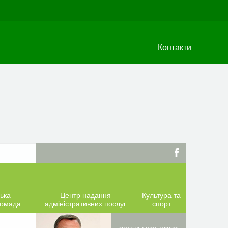
Контакти
ька
Центр надання
Культура та
ромада
адміністративних послуг
спорт