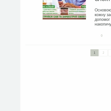
Основою 
кожну за
допомог 
накопичу
0
1
2