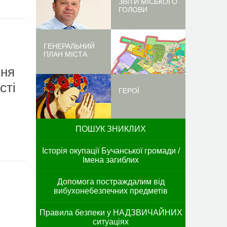
ЗВІТИ МІСЬКОГО
ГОЛОВИ
ГЕНЕРАЛЬНИЙ
ПЛАН МІСТА
ння
сті
ГЕРОЇ
ПОШУК ЗНИКЛИХ
Історія окупації Бучанської громади /
Імена загиблих
Допомога постраждалим від
вибухонебезпечних предметів
Правила безпеки у НАДЗВИЧАЙНИХ
ситуаціях