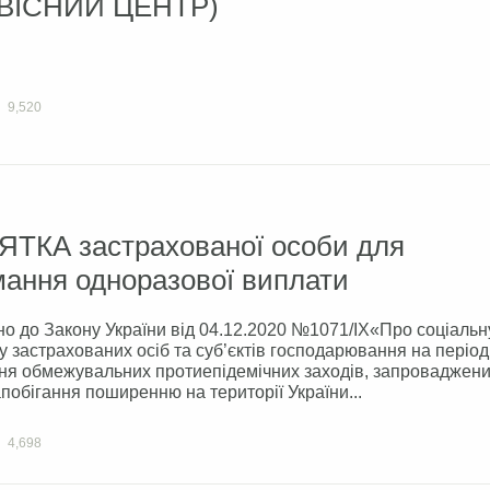
ВІСНИЙ ЦЕНТР)
9,520
ЯТКА застрахованої особи для
мання одноразової виплати
но до Закону України від 04.12.2020 №1071/ІХ«Про соціальн
у застрахованих осіб та суб’єктів господарювання на період
ня обмежувальних протиепідемічних заходів, запроваджени
побігання поширенню на території України...
4,698