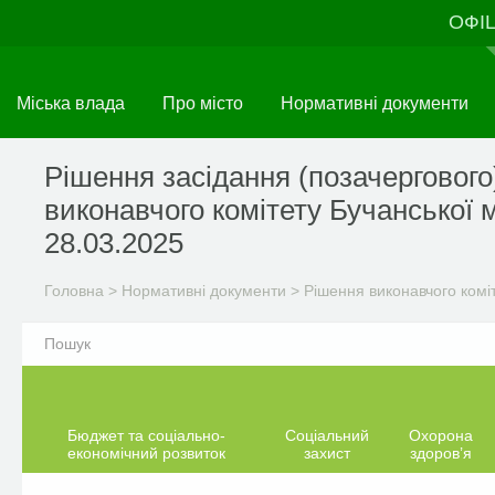
Перейти
ОФІ
до
основного
матеріалу
Міська влада
Про місто
Нормативні документи
Рішення засідання (позачергового
виконавчого комітету Бучанської м
28.03.2025
Головна
>
Нормативні документи
>
Рішення виконавчого комі
Бюджет та соціально-
Соціальний
Охорона
економічний розвиток
захист
здоров’я