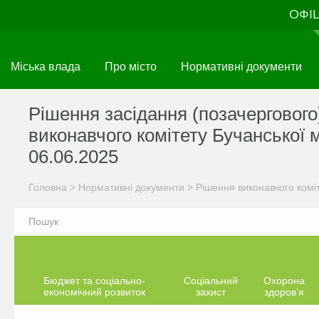
Перейти
ОФІ
до
основного
матеріалу
Міська влада
Про місто
Нормативні документи
Рішення засідання (позачергового
виконавчого комітету Бучанської м
06.06.2025
Головна
>
Нормативні документи
>
Рішення виконавчого комі
Бюджет та соціально-
Соціальний
Охорона
економічний розвиток
захист
здоров’я