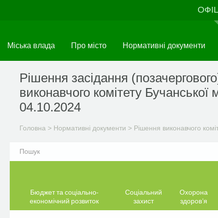
Перейти
ОФІ
до
основного
матеріалу
Міська влада
Про місто
Нормативні документи
Рішення засідання (позачергового
виконавчого комітету Бучанської м
04.10.2024
Головна
>
Нормативні документи
>
Рішення виконавчого комі
Бюджет та соціально-
Соціальний
Охорона
економічний розвиток
захист
здоров’я