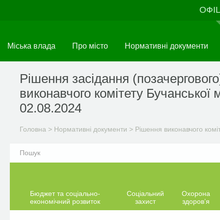
Перейти
ОФІ
до
основного
матеріалу
Міська влада
Про місто
Нормативні документи
Рішення засідання (позачергового
виконавчого комітету Бучанської м
02.08.2024
Головна
>
Нормативні документи
>
Рішення виконавчого комі
Бюджет та соціально-
Соціальний
Охорона
економічний розвиток
захист
здоров’я