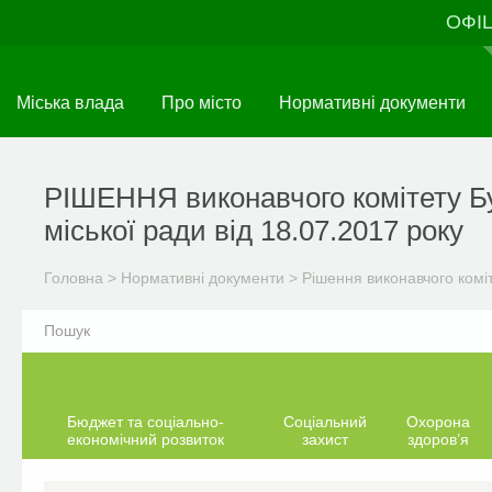
Перейти
ОФІ
до
основного
матеріалу
Міська влада
Про місто
Нормативні документи
РІШЕННЯ виконавчого комітету Б
міської ради від 18.07.2017 року
Головна
>
Нормативні документи
>
Рішення виконавчого комі
Бюджет та соціально-
Соціальний
Охорона
економічний розвиток
захист
здоров’я