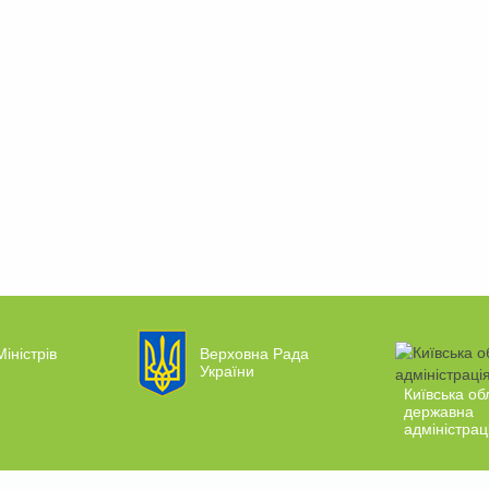
Міністрів
Верховна Рада
України
Київська об
державна
адміністрац