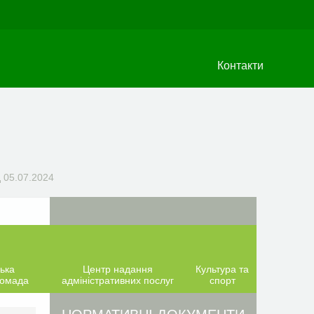
Контакти
д 05.07.2024
ька
Центр надання
Культура та
ромада
адміністративних послуг
спорт