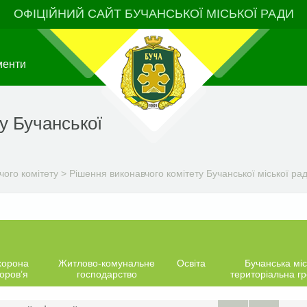
ОФІЦІЙНИЙ САЙТ БУЧАНСЬКОЇ МІСЬКОЇ РАДИ
менти
у Бучанської
чого комітету
>
Рішення виконавчого комітету Бучанської міської ра
хорона
Житлово-комунальне
Освіта
Бучанська міс
оров’я
господарство
територіальна г