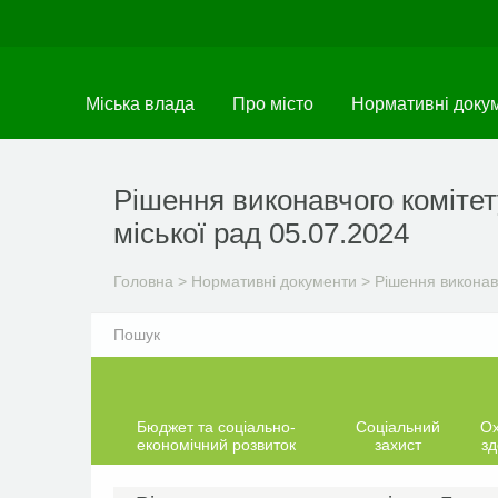
Перейти
до
основного
матеріалу
Міська влада
Про місто
Нормативні доку
Рішення виконавчого комітет
міської рад 05.07.2024
Головна
>
Нормативні документи
>
Рішення виконав
Бюджет та соціально-
Соціальний
О
економічний розвиток
захист
зд