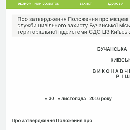
економічний розвиток
захист
здоров’я
Про затвердження Положення про місцеві 
служби цивільного захисту Бучанської місь
територіальної підсистеми ЄДС ЦЗ Київськ
БУЧАНСЬКА
КИЇВСЬ
В И К О Н А В 
Р І Ш
« 30 » листопад
Про затвердження Положення про