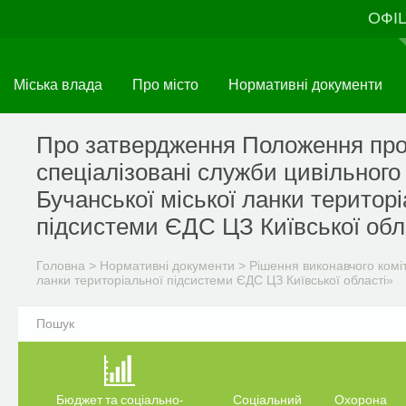
Перейти
ОФІ
до
основного
матеріалу
Міська влада
Про місто
Нормативні документи
Про затвердження Положення про
спеціалізовані служби цивільного
Бучанської міської ланки територі
підсистеми ЄДС ЦЗ Київської обл
Головна
>
Нормативні документи
>
Рішення виконавчого комі
ланки територіальної підсистеми ЄДС ЦЗ Київської області»
Бюджет та соціально-
Соціальний
Охорона