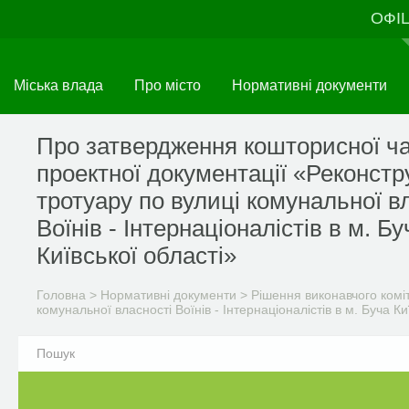
Перейти
ОФІ
до
основного
матеріалу
Міська влада
Про місто
Нормативні документи
Про затвердження кошторисної ч
проектної документації «Реконстр
тротуару по вулиці комунальної в
Воїнів - Інтернаціоналістів в м. Бу
Київської області»
Головна
>
Нормативні документи
>
Рішення виконавчого комі
комунальної власності Воїнів - Інтернаціоналістів в м. Буча Ки