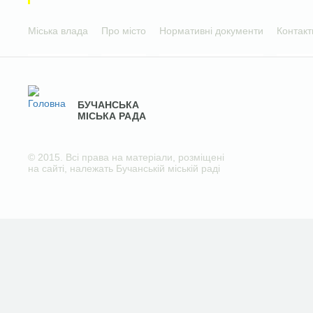
Міська влада
Про місто
Нормативні документи
Контакт
БУЧАНСЬКА
МІСЬКА РАДА
© 2015. Всі права на матеріали, розміщені
на сайті, належать Бучанській міській раді