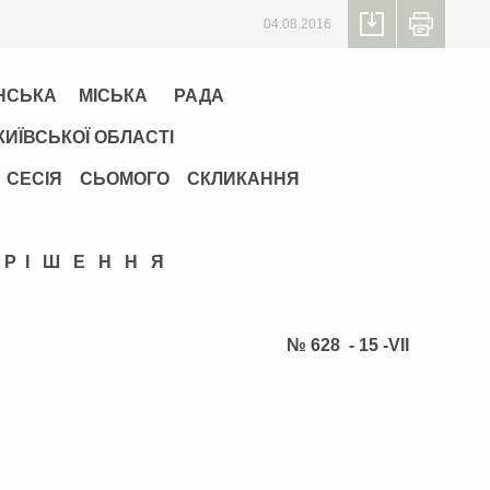
04.08.2016
НСЬКА МІСЬКА РАДА
КИЇВСЬКОЇ ОБЛАСТІ
А СЕСІЯ СЬОМОГО СКЛИКАННЯ
Р І Ш Е Н Н Я
2016р. № 628 - 15 -VІІ