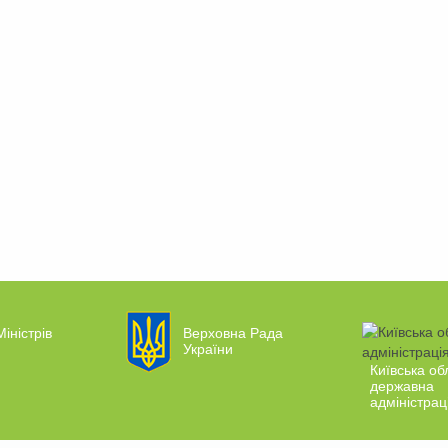
Міністрів
Верховна Рада
України
Київська об
державна
адміністрац