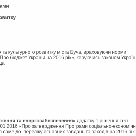
рами
озвитку
 та культурного розвитку міста Буча, враховуючи норми
«Про бюджет України на 2016 рік», керуючись законом Украї
да
реження та енергозабезпечення»
додатку 1 рішення сесії
28.01.2016 «Про затвердження Програми соціально-економічн
 а саме до переліку основних завдань та заходів на 2016 рік: