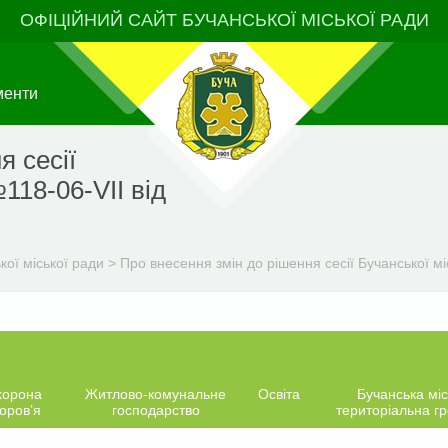
ОФІЦІЙНИЙ САЙТ БУЧАНСЬКОЇ МІСЬКОЇ РАДИ
менти
я сесії
118-06-VIІ від
ої міської ради
>
Про внесення змін до рішення сесії Бучанської мі
хорона
Житлово-комунальне
Освіта
Бучанська міс
оров’я
господарство
територіальна г