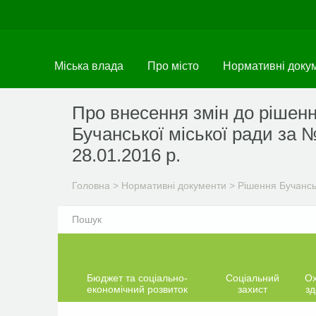
Перейти
до
основного
матеріалу
Міська влада
Про місто
Нормативні доку
Про внесення змін до рішенн
Бучанської міської ради за №
28.01.2016 р.
Головна
>
Нормативні документи
>
Рішення Бучанськ
Бюджет та соціально-
Соціальний
О
економічний розвиток
захист
зд