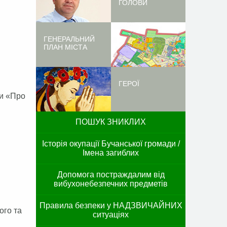
ГОЛОВИ
ГЕНЕРАЛЬНИЙ
ПЛАН МІСТА
ГЕРОЇ
ни «Про
ПОШУК ЗНИКЛИХ
Історія окупації Бучанської громади /
Імена загиблих
Допомога постраждалим від
вибухонебезпечних предметів
Правила безпеки у НАДЗВИЧАЙНИХ
ого та
ситуаціях