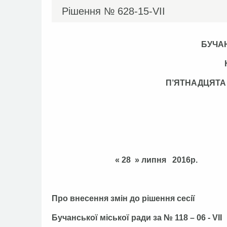
Рішення №
628-15-VІІ
БУЧА
П’ЯТНАДЦЯТ
« 28 » липня 
Про внесення змін до рішення сесії
Бучанської міської ради за № 118 – 06 - VIІ