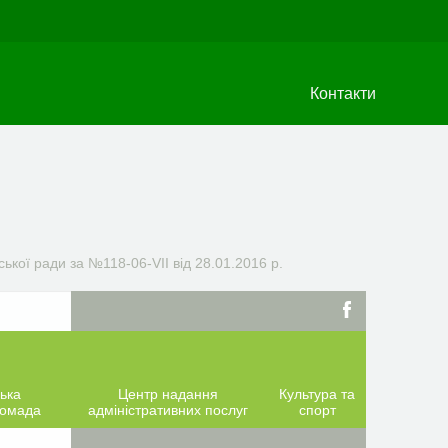
Контакти
ської ради за №118-06-VIІ від 28.01.2016 р.
ька
Центр надання
Культура та
ромада
адміністративних послуг
спорт