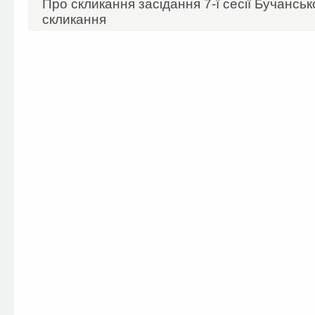
Про скликання засідання 7-ї сесії Бучансько
скликання