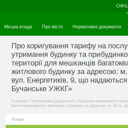
Перейти
ОФІ
до
основного
матеріалу
Міська влада
Про місто
Нормативні документи
Про коригування тарифу на послу
утримання будинку та прибудинко
території для мешканців багатокв
житлового будинку за адресою: м.
вул. Енергетиків, 9, що надаються
Бучанське УЖКГ»
Головна
>
Нормативні документи
>
Рішення виконавчого комі
багатоквартирного житлового будинку за адресою: м. Буча, в