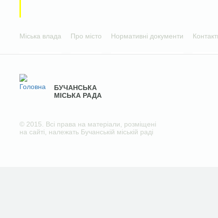
Міська влада
Про місто
Нормативні документи
Контакт
БУЧАНСЬКА
МІСЬКА РАДА
© 2015. Всі права на матеріали, розміщені
на сайті, належать Бучанській міській раді