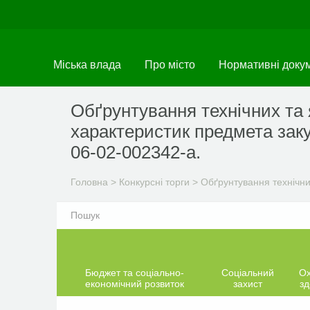
Перейти
до
основного
матеріалу
Міська влада
Про місто
Нормативні доку
Обґрунтування технічних та 
характеристик предмета заку
06-02-002342-а.
Головна
>
Конкурсні торги
>
Обґрунтування технічни
Бюджет та соціально-
Соціальний
О
економічний розвиток
захист
зд