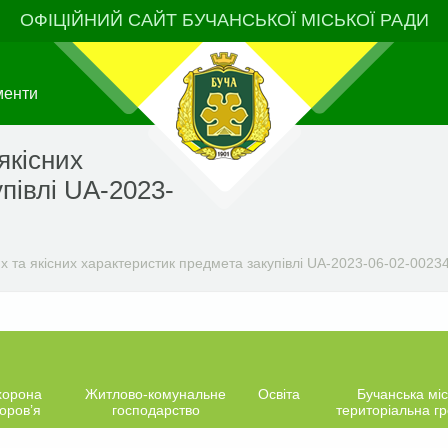
ОФІЦІЙНИЙ САЙТ БУЧАНСЬКОЇ МІСЬКОЇ РАДИ
менти
якісних
півлі UA-2023-
х та якісних характеристик предмета закупівлі UA-2023-06-02-00234
хорона
Житлово-комунальне
Освіта
Бучанська міс
оров’я
господарство
територіальна г