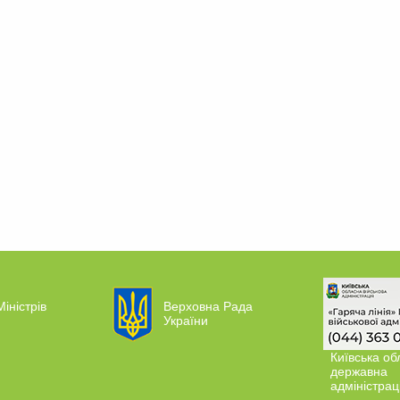
Міністрів
Верховна Рада
України
Київська об
державна
адміністрац