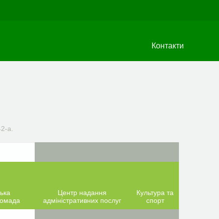
Контакти
2-а.
ька
Центр надання
Культура та
ромада
адміністративних послуг
спорт