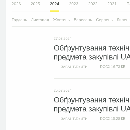
2026
2025
2024
2023
2022
2021
П
Грудень
Листопад
Жовтень
Вересень
Серпень
Липен
27.03.2024
Обґрунтування техніч
предмета закупівлі U
DOCX
16.73 КБ
ЗАВАНТИЖИТИ
25.03.2024
Обґрунтування техніч
предмета закупівлі U
DOCX
15.28 КБ
ЗАВАНТИЖИТИ