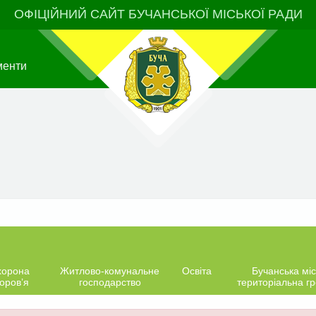
ОФІЦІЙНИЙ САЙТ БУЧАНСЬКОЇ МІСЬКОЇ РАДИ
менти
хорона
Житлово-комунальне
Освіта
Бучанська міс
оров’я
господарство
територіальна г