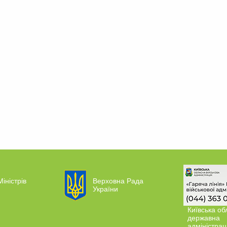
Міністрів
Верховна Рада
України
Київська об
державна
адміністрац