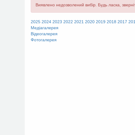
Повідомлення
Виявлено недозволений вибір. Будь ласка, зверніт
про
помилку
2025
2024
2023
2022
2021
2020
2019
2018
2017
20
Медіагалерея
Відеогалерея
Фотогалерея