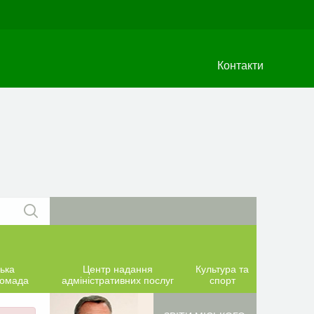
Контакти
ька
Центр надання
Культура та
ромада
адміністративних послуг
спорт