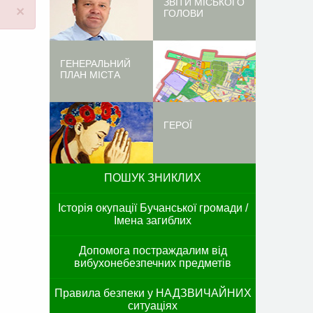
ЗВІТИ МІСЬКОГО
×
ГОЛОВИ
ГЕНЕРАЛЬНИЙ
ПЛАН МІСТА
ГЕРОЇ
ПОШУК ЗНИКЛИХ
Історія окупації Бучанської громади /
Імена загиблих
Допомога постраждалим від
вибухонебезпечних предметів
Правила безпеки у НАДЗВИЧАЙНИХ
ситуаціях