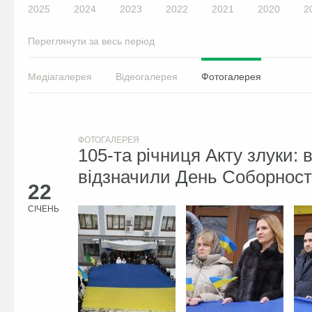
2025
2024
2023
2022
2021
2020
2
Переглянути за весь період
Медіагалерея
Відеогалерея
Фотогалерея
ФОТОГАЛЕРЕЯ
105-та річниця Акту злуки: в 
відзначили День Соборност
22
СІЧЕНЬ