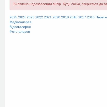
Повідомлення
Виявлено недозволений вибір. Будь ласка, зверніться до ад
про
помилку
2025
2024
2023
2022
2021
2020
2019
2018
2017
2016
Перегл
Медіагалерея
Відеогалерея
Фотогалерея