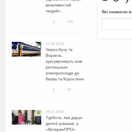
можливостей
людей».
Які символи в
0
105
04.08.2026
Через Бучу та
Ворзель
курсуватимуть нові
регіональні
електропоїзди до
Києва та Коростеня.
0
87
29.07.2026
Турбота, яка дарує
дитячі усмішки: у
«ВетеранПРО»