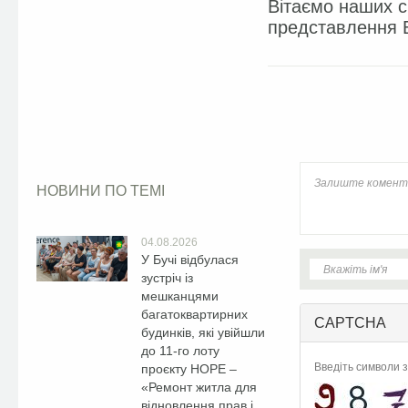
Вітаємо наших с
представлення Б
Facebook
НОВИНИ ПО ТЕМІ
04.08.2026
У Бучі відбулася
зустріч із
мешканцями
багатоквартирних
CAPTCHA
будинків, які увійшли
до 11-го лоту
Введіть символи з
проєкту HOPE –
«Ремонт житла для
відновлення прав і