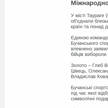
Міжнародног
У місті Таураге 
об’єднали близь
країн та понад 
Єдиною командо
Бучанського спо
впевнено заявил
бійців вибороли 
Золото – Глеб В
Швець, Олександ
Владислав Кова
Бучанські спорт
під час якої ві
символічні пода