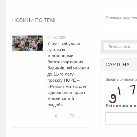
НОВИНИ ПО ТЕМІ
04.08.2026
У Бучі відбулася
зустріч із
мешканцями
багатоквартирних
CAPTCHA
будинків, які увійшли
до 11-го лоту
Введіть символи з
проєкту HOPE –
«Ремонт житла для
відновлення прав і
можливостей
людей».
Які символи в
0
73