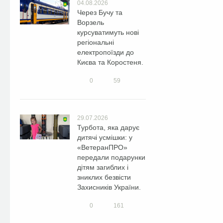
04.08.2026
Через Бучу та
Ворзель
курсуватимуть нові
регіональні
електропоїзди до
Києва та Коростеня.
0
59
29.07.2026
Турбота, яка дарує
дитячі усмішки: у
«ВетеранПРО»
передали подарунки
дітям загиблих і
зниклих безвісти
Захисників України.
0
161