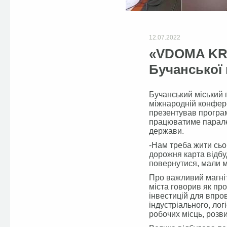
12.07.2022
«VDOMA KRA
Бучанської
Бучанський міський 
міжнародній конфере
презентував програ
працюватиме парале
держави.
-Нам треба жити сьог
дорожня карта відбуд
повернутися, мали м
Про важливий магніт
міста говорив як пр
інвестицій для впро
індустріального, лог
робочих місць, розв