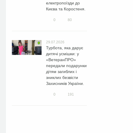
електропоїзди до
Києва та Коростеня.
0
80
29.07.2026
Турбота, яка дарує
дитячі усмішки: у
«ВетеранПРО»
передали подарунки
дітям загиблих і
зниклих безвісти
Захисників України.
0
191