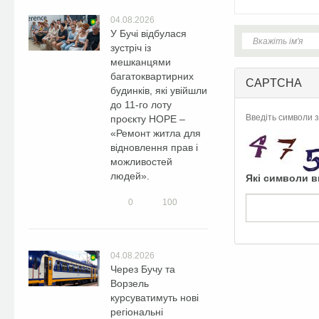
04.08.2026
У Бучі відбулася
зустріч із
мешканцями
багатоквартирних
CAPTCHA
будинків, які увійшли
до 11-го лоту
Введіть символи з
проєкту HOPE –
«Ремонт житла для
відновлення прав і
можливостей
людей».
Які символи в
0
100
04.08.2026
Через Бучу та
Ворзель
курсуватимуть нові
регіональні