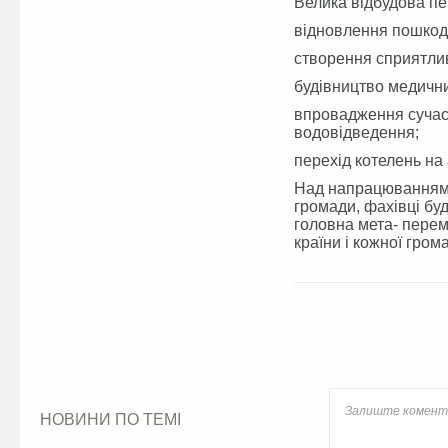
Велика відбудова пе
відновлення пошкодж
створення сприятлив
будівництво медичних
впровадження сучасн
водовідведення;
перехід котелень на
Над напрацюваннями
громади, фахівці бу
головна мета- перем
країни і кожної гром
Facebook
НОВИНИ ПО ТЕМІ