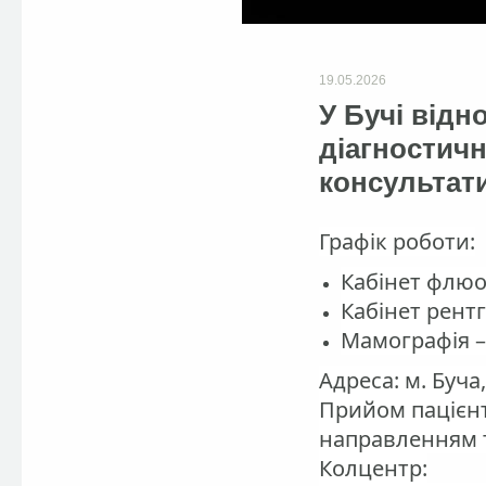
19.05.2026
У Бучі відн
діагностич
консультат
Графік роботи:
Кабінет флюор
Кабінет рентг
Мамографія – 
Адреса: м. Буча,
Прийом пацієнт
направленням т
Колцентр: