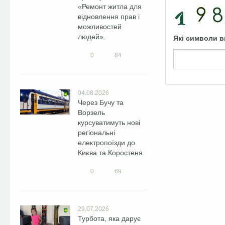
«Ремонт житла для
відновлення прав і
можливостей
людей».
Які символи в
0
84
04.08.2026
Через Бучу та
Ворзель
курсуватимуть нові
регіональні
електропоїзди до
Києва та Коростеня.
0
69
29.07.2026
Турбота, яка дарує