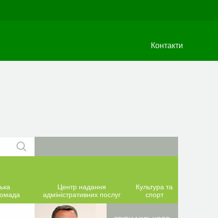
Контакти
ька
Центр надання
Культура та
ромада
адміністративних послуг
спорт