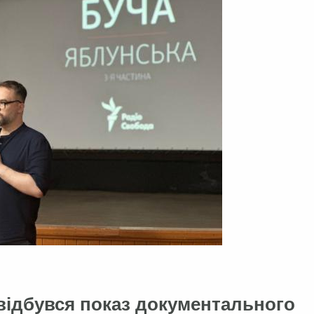
 відбувся показ документального