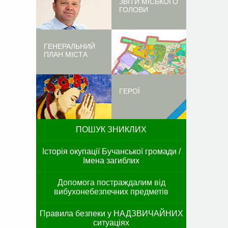
ЗВІТИ МІСЬКОГО
ГОЛОВИ
ГЕНЕРАЛЬНИЙ
ПЛАН МІСТА
ГЕРОЇ
ПОШУК ЗНИКЛИХ
Історія окупації Бучанської громади /
Імена загиблих
Допомога постраждалим від
вибухонебезпечних предметів
Правила безпеки у НАДЗВИЧАЙНИХ
ситуаціях