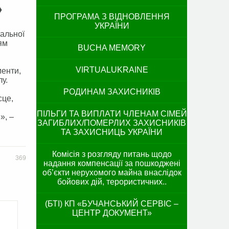
»
ПРОГРАМА З ВІДНОВЛЕННЯ
УКРАЇНИ
альної
ям
BUCHA MEMORY
VIRTUALUKRAINE
менти,
у.
РОДИНАМ ЗАХИСНИКІВ
сце,
ПІЛЬГИ ТА ВИПЛАТИ ЧЛЕНАМ СІМЕЙ
», –
ЗАГИБЛИХ/ПОМЕРЛИХ ЗАХИСНИКІВ
ТА ЗАХИСНИЦЬ УКРАЇНИ
Комісія з розгляду питань щодо
369
надання компенсації за пошкоджені
об’єкти нерухомого майна внаслідок
бойових дій, терористичних..
(БТІ) КП «БУЧАНСЬКИЙ СЕРВІС –
ЦЕНТР ДОКУМЕНТ»