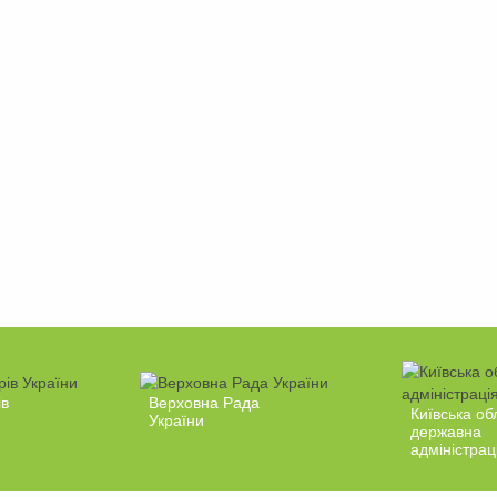
ів
Верховна Рада
Київська об
України
державна
адміністрац