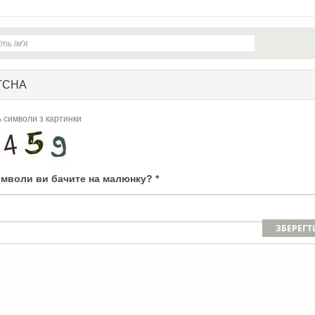
TCHA
ь символи з картинки
имволи ви бачите на малюнку?
*
ЗБЕРЕГТ