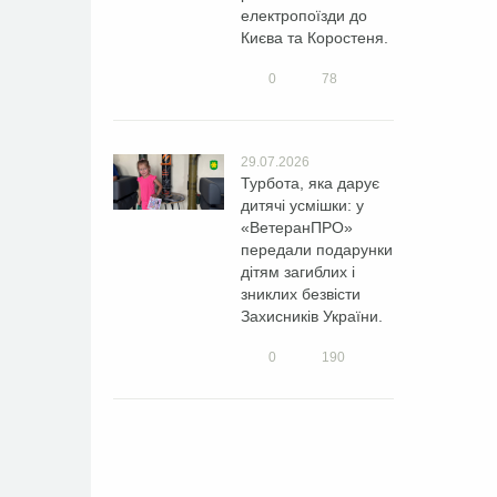
електропоїзди до
Києва та Коростеня.
0
78
29.07.2026
Турбота, яка дарує
дитячі усмішки: у
«ВетеранПРО»
передали подарунки
дітям загиблих і
зниклих безвісти
Захисників України.
0
190