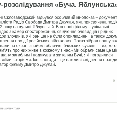
-розслідування «Буча. Яблунська
ні Склозаводський відбувся особливий кінопоказ – документ
наліста Радіо Свобода Дмитра Джулая, яка присвячена поді
 року на вулиці Яблунській. В основі фільму – унікальні
ідео з камер спостереження, свідчення очевидців і рідних
дри злочинів, які раніше не були оприлюднені, а також доку
лення про дії російських військових. Показ зібрав повну зал
али на екрані знайомі обличчя, близьких, сусідів – тих, кого
ам’ять про них живе в кожному з нас.«Ми обрали саме це мі
 шану загиблим і подякувати жителям Бучі, які погодилися
воїми історіями. Їхні спогади – це важливі свідчення правди
втор фільму Дмитро Джулай.
book
Twitter
0