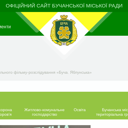
ОФІЦІЙНИЙ САЙТ БУЧАНСЬКОЇ МІСЬКОЇ РАДИ
менти
ального фільму-розслідування «Буча. Яблунська»
хорона
Житлово-комунальне
Освіта
Бучанська міс
оров’я
господарство
територіальна г