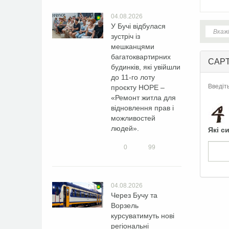
04.08.2026
У Бучі відбулася
зустріч із
мешканцями
багатоквартирних
CAP
будинків, які увійшли
до 11-го лоту
Введіт
проєкту HOPE –
«Ремонт житла для
відновлення прав і
можливостей
людей».
Які с
0
99
04.08.2026
Через Бучу та
Ворзель
курсуватимуть нові
регіональні