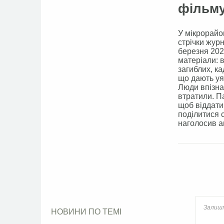
фільму
У мікрорайо
стрічки жур
березня 2022
матеріали: в
загиблих, ка
що дають уяв
Люди впізнав
втратили. П
щоб віддати
поділитися с
наголосив а
Face
НОВИНИ ПО ТЕМІ