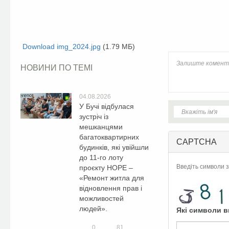
Facebook
Download img_2024.jpg
(1.79 МБ)
НОВИНИ ПО ТЕМІ
04.08.2026
У Бучі відбулася
зустріч із
мешканцями
багатоквартирних
CAPTCHA
будинків, які увійшли
до 11-го лоту
Введіть символи з
проєкту HOPE –
«Ремонт житла для
відновлення прав і
можливостей
людей».
Які символи в
0
81