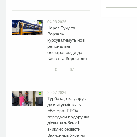
04.08.2026
Через Бучу та
Ворзель
курсуватимуть нові
регіональні
електропоїзди до
Києва та Коростеня.
0
67
29.07.2026
Турбота, яка дарує
дитячі усмішки: у
«ВетеранПРО»
передали подарунки
дітям загиблих і
зниклих безвісти
Захисників України.