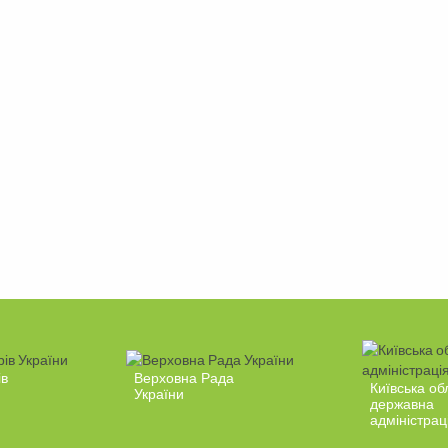
ів
Верховна Рада
Київська об
України
державна
адміністрац