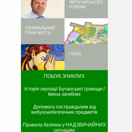
ЗВІТИ МІСЬКОГО
ГОЛОВИ
ГЕНЕРАЛЬНИЙ
ПЛАН МІСТА
ГЕРОЇ
ПОШУК ЗНИКЛИХ
Історія окупації Бучанської громади /
Імена загиблих
Допомога постраждалим від
вибухонебезпечних предметів
Правила безпеки у НАДЗВИЧАЙНИХ
ситуаціях