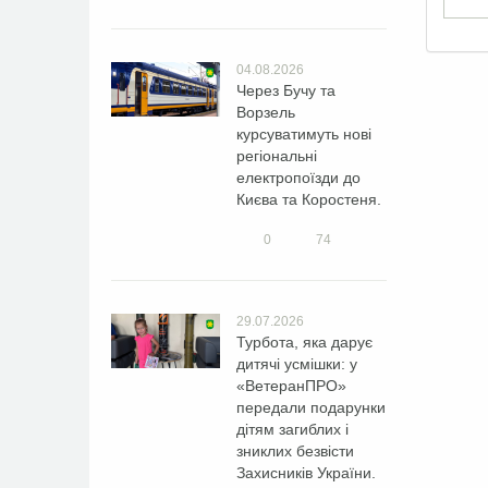
04.08.2026
Через Бучу та
Ворзель
курсуватимуть нові
регіональні
електропоїзди до
Києва та Коростеня.
0
74
29.07.2026
Турбота, яка дарує
дитячі усмішки: у
«ВетеранПРО»
передали подарунки
дітям загиблих і
зниклих безвісти
Захисників України.