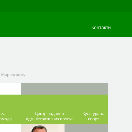
Контакти
та Мироцькому
ька
Центр надання
Культура та
ромада
адміністративних послуг
спорт