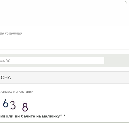
ook
Twitter
0
TCHA
ь символи з картинки
имволи ви бачите на малюнку?
*