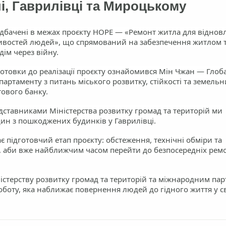
і, Гаврилівці та Мироцькому
дбачені в межах проєкту HOPE — «Ремонт житла для віднов
ивостей людей», що спрямований на забезпечення житлом т
дім через війну.
готовки до реалізації проєкту ознайомився Мін Чжан — Гло
артаменту з питань міського розвитку, стійкості та земельн
тового банку.
едставниками Міністерства розвитку громад та територій ми
дин з пошкоджених будинків у Гаврилівці.
є підготовчий етап проєкту: обстеження, технічні обміри та
 аби вже найближчим часом перейти до безпосередніх рем
істерству розвитку громад та територій та міжнародним па
роботу, яка наближає повернення людей до гідного життя у с