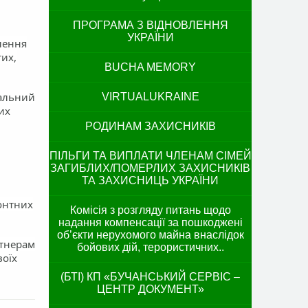
ПРОГРАМА З ВІДНОВЛЕННЯ
УКРАЇНИ
лення
их,
BUCHA MEMORY
бальний
VIRTUALUKRAINE
их
РОДИНАМ ЗАХИСНИКІВ
ПІЛЬГИ ТА ВИПЛАТИ ЧЛЕНАМ СІМЕЙ
ЗАГИБЛИХ/ПОМЕРЛИХ ЗАХИСНИКІВ
ТА ЗАХИСНИЦЬ УКРАЇНИ
онтних
Комісія з розгляду питань щодо
надання компенсації за пошкоджені
об’єкти нерухомого майна внаслідок
ртнерам
бойових дій, терористичних..
воїх
(БТІ) КП «БУЧАНСЬКИЙ СЕРВІС –
ЦЕНТР ДОКУМЕНТ»