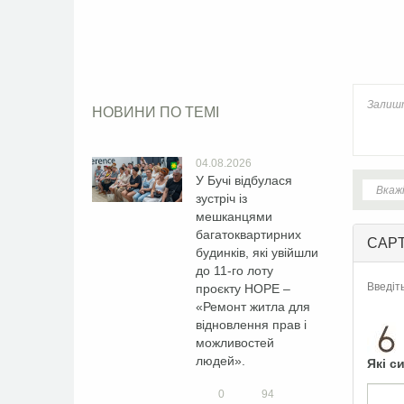
Faceb
НОВИНИ ПО ТЕМІ
04.08.2026
У Бучі відбулася
зустріч із
мешканцями
багатоквартирних
CAP
будинків, які увійшли
до 11-го лоту
Введіт
проєкту HOPE –
«Ремонт житла для
відновлення прав і
можливостей
людей».
Які с
0
94