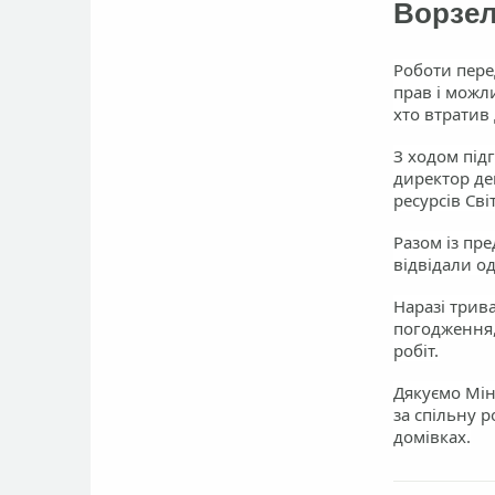
Ворзел
Роботи пере
прав і можл
хто втратив 
З ходом під
директор деп
ресурсів Сві
Разом із пр
відвідали о
Наразі трива
погодження,
робіт.
Дякуємо Мін
за спільну 
домівках.