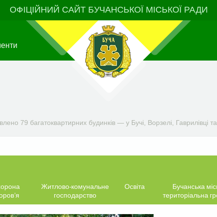
ОФІЦІЙНИЙ САЙТ БУЧАНСЬКОЇ МІСЬКОЇ РАДИ
менти
овлено 79 багатоквартирних будинків — у Бучі, Ворзелі, Гаврилівці 
орона
Житлово-комунальне
Освіта
Бучанська міс
оров’я
господарство
територіальна г