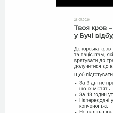
28.05.2026
Твоя кров –
у Бучі відб
Донорська кров 
та пацієнтам, я
врятувати до тр
долучитися до в
Щоб підготуватис
За 3 дні не п
що їх містять.
За 48 годин у
Напередодні у
копченої їжі.
Не паліть щон