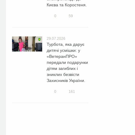
Києва та Коростеня.
0
59
29.07.2026
Турбота, яка дарує
дитячі усмішки: у
«ВетеранПРО»
передали подарунки
дітям загиблих і
зниклих безвісти
Захисників України.
0
161