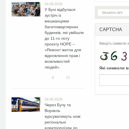
04.08.2026
У Бучі відбулася
зустріч із
мешканцями
багатоквартирних
CAPTCHA
будинків, які увійшли
до 11-го лоту
Введіть символи з
проєкту HOPE –
«Ремонт житла для
відновлення прав і
можливостей
людей».
Які символи в
0
73
04.08.2026
Через Бучу та
Ворзель
курсуватимуть нові
регіональні
електропоїзди до