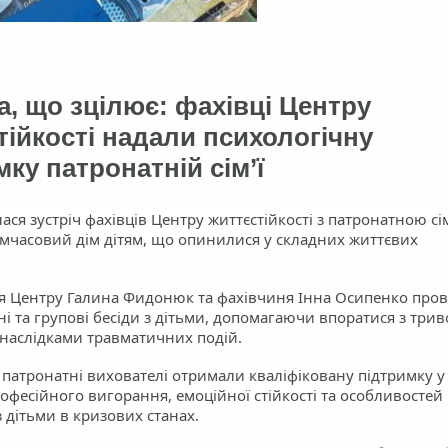
а, що зцілює: фахівці Центру
тійкості надали психологічну
ку патронатній сім’ї
лася зустріч фахівців Центру життєстійкості з патронатною сі
имчасовий дім дітям, що опинилися у складних життєвих
 Центру Галина Фидонюк та фахівчиня Інна Осипенко про
ні та групові бесіди з дітьми, допомагаючи впоратися з трив
 наслідками травматичних подій.
патронатні вихователі отримали кваліфіковану підтримку у
офесійного вигорання, емоційної стійкості та особливостей
з дітьми в кризових станах.