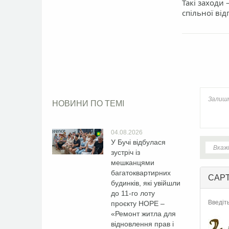
Такі заходи 
спільної від
Face
НОВИНИ ПО ТЕМІ
04.08.2026
У Бучі відбулася
зустріч із
мешканцями
багатоквартирних
CAP
будинків, які увійшли
до 11-го лоту
Введіт
проєкту HOPE –
«Ремонт житла для
відновлення прав і