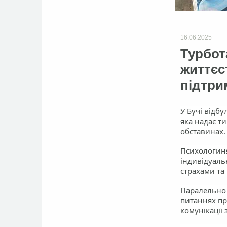
16.06.2025
Турбот
життєс
підтрим
У Бучі відбу
яка надає т
обставинах.
Психологиня
індивідуаль
страхами та
Паралельно 
питаннях пр
комунікації 