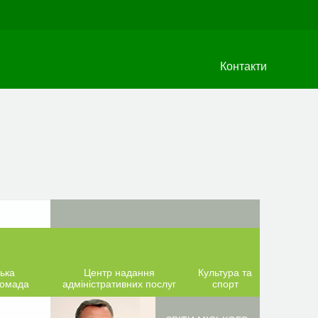
Контакти
ька
Центр надання
Культура та
ромада
адміністративних послуг
спорт