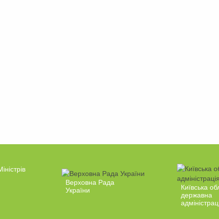
Міністрів
Верховна Рада
Київська об
України
державна
адміністрац