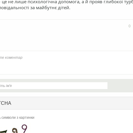
– це не лише психологічна допомога, а й прояв глибокої тур
повідальності за майбутнє дітей.
book
Twitter
0
TCHA
ь символи з картинки