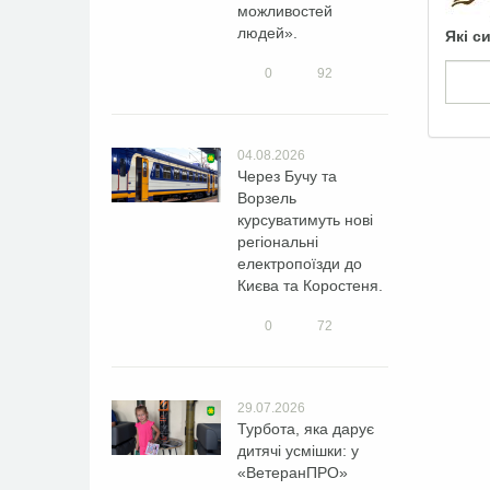
можливостей
людей».
Які с
0
92
04.08.2026
Через Бучу та
Ворзель
курсуватимуть нові
регіональні
електропоїзди до
Києва та Коростеня.
0
72
29.07.2026
Турбота, яка дарує
дитячі усмішки: у
«ВетеранПРО»