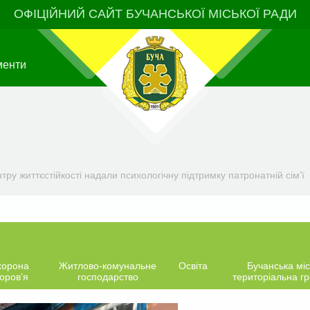
ОФІЦІЙНИЙ САЙТ БУЧАНСЬКОЇ МІСЬКОЇ РАДИ
менти
тру життєстійкості надали психологічну підтримку патронатній сім’ї
хорона
Житлово-комунальне
Освіта
Бучанська міс
оров’я
господарство
територіальна г