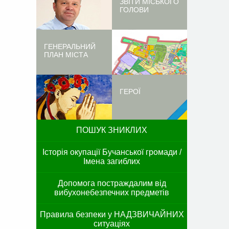
ЗВІТИ МІСЬКОГО
ГОЛОВИ
ГЕНЕРАЛЬНИЙ
ПЛАН МІСТА
ГЕРОЇ
ПОШУК ЗНИКЛИХ
Історія окупації Бучанської громади /
Імена загиблих
Допомога постраждалим від
вибухонебезпечних предметів
Правила безпеки у НАДЗВИЧАЙНИХ
ситуаціях