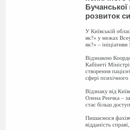
Бучанської 
розвиток с
У Київській облас
як?» у межах Все
як?» – ініціативи
Відзнакою Коорди
Кабінеті Міністр
створення пацієн
сфері психічного 
Відзнаку від Київ
Олена Ренчка – з
стає більш досту
Пишаємося фахівч
відданість справі