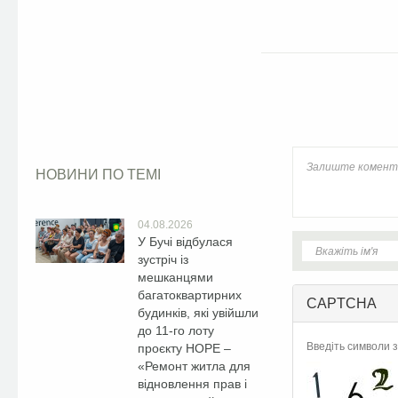
Facebook
НОВИНИ ПО ТЕМІ
04.08.2026
У Бучі відбулася
зустріч із
мешканцями
багатоквартирних
CAPTCHA
будинків, які увійшли
до 11-го лоту
Введіть символи з
проєкту HOPE –
«Ремонт житла для
відновлення прав і