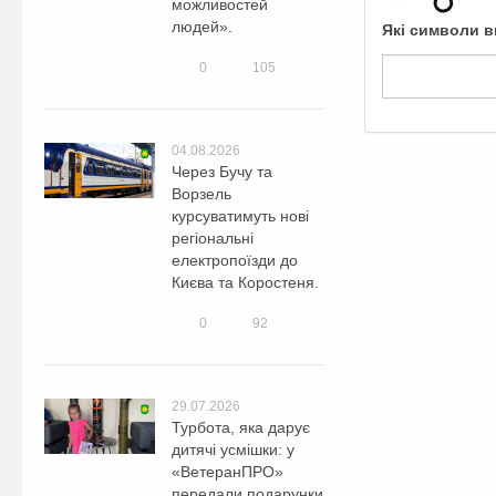
можливостей
людей».
Які символи в
0
105
04.08.2026
Через Бучу та
Ворзель
курсуватимуть нові
регіональні
електропоїзди до
Києва та Коростеня.
0
92
29.07.2026
Турбота, яка дарує
дитячі усмішки: у
«ВетеранПРО»
передали подарунки