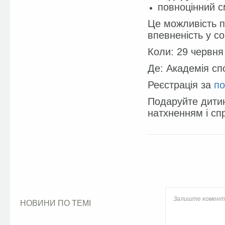
повноцінний 
Це можливість п
впевненість у со
Коли: 29 червня 
Де: Академія спо
Реєстрація за
п
Подаруйте дитин
натхненням і сп
Facebook
НОВИНИ ПО ТЕМІ