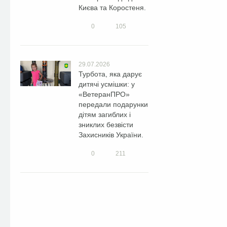
Києва та Коростеня.
0
105
29.07.2026
Турбота, яка дарує
дитячі усмішки: у
«ВетеранПРО»
передали подарунки
дітям загиблих і
зниклих безвісти
Захисників України.
0
211