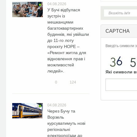
04.08.2026
У Бучі відбулася
зустріч із
мешканцями
багатоквартирних
CAPTCHA
будинків, які увійшли
до 11-го лоту
Введіть символи з
проєкту HOPE –
«Ремонт житла для
відновлення прав і
можливостей
людей».
Які символи в
0
124
04.08.2026
Через Бучу та
Ворзель
курсуватимуть нові
регіональні
електропоїзди до