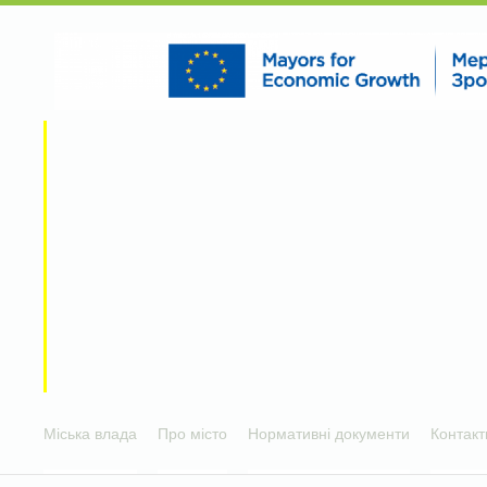
Міська влада
Про місто
Нормативні документи
Контакт