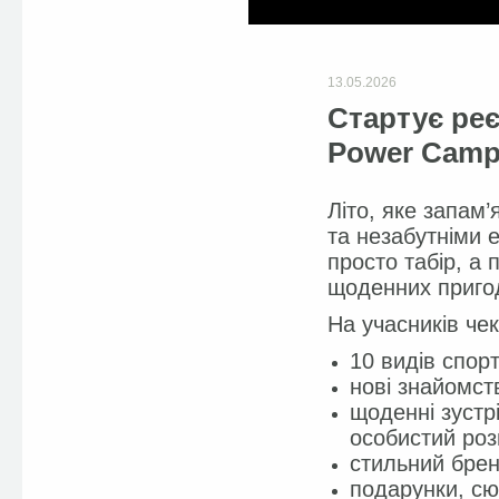
13.05.2026
Стартує реє
Power Camp 
Літо, яке запам
та незабутніми 
просто табір, а 
щоденних пригод 
На учасників че
10 видів спорт
нові знайомст
щоденні зустрі
особистий роз
стильний брен
подарунки, сю