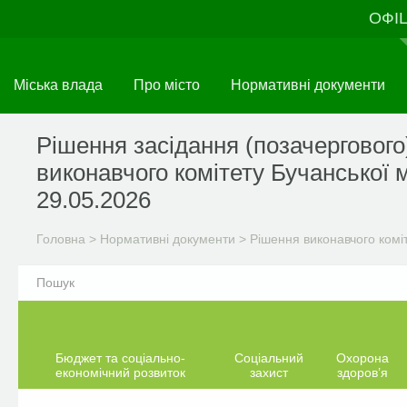
Перейти
ОФІ
до
основного
матеріалу
Міська влада
Про місто
Нормативні документи
Рішення засідання (позачергового
виконавчого комітету Бучанської м
29.05.2026
Головна
>
Нормативні документи
>
Рішення виконавчого комі
Бюджет та соціально-
Соціальний
Охорона
економічний розвиток
захист
здоров’я