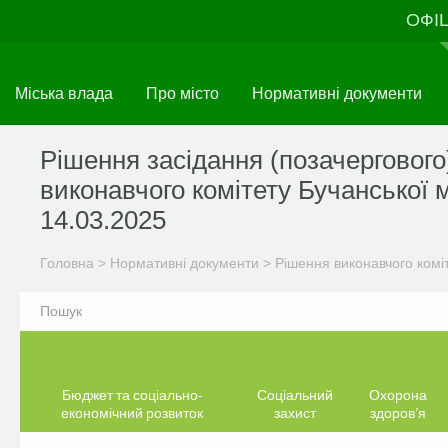
Перейти
ОФІ
до
основного
матеріалу
Міська влада
Про місто
Нормативні документи
Рішення засідання (позачергового
виконавчого комітету Бучанської м
14.03.2025
Головна
>
Нормативні документи
>
Рішення виконавчого комі
Бюджет та соціально-
Соціальний
Охорона
економічний розвиток
захист
здоров’я