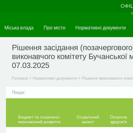
Перейти
ОФІ
до
основного
матеріалу
Міська влада
Про місто
Нормативні документи
Рішення засідання (позачергового
виконавчого комітету Бучанської м
07.03.2025
Головна
>
Нормативні документи
>
Рішення виконавчого комі
Бюджет та соціально-
Соціальний
Охорона
економічний розвиток
захист
здоров’я