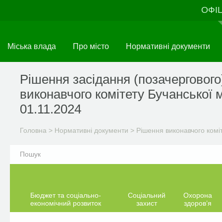
Перейти
ОФІ
до
основного
матеріалу
Міська влада
Про місто
Нормативні документи
Рішення засідання (позачергового
виконавчого комітету Бучанської м
01.11.2024
Головна
>
Нормативні документи
>
Рішення виконавчого комі
Бюджет та соціально-
Соціальний
Охорона
економічний розвиток
захист
здоров’я