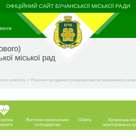
ОФІЦІЙНИЙ САЙТ БУЧАНСЬКОЇ МІСЬКОЇ РАДИ
менти
ового)
кої міської рад
чого комітету
>
Рішення засідання (позачергового) виконавчого комі
хорона
Житлово-комунальне
Освіта
Бучанська міс
оров’я
господарство
територіальна г