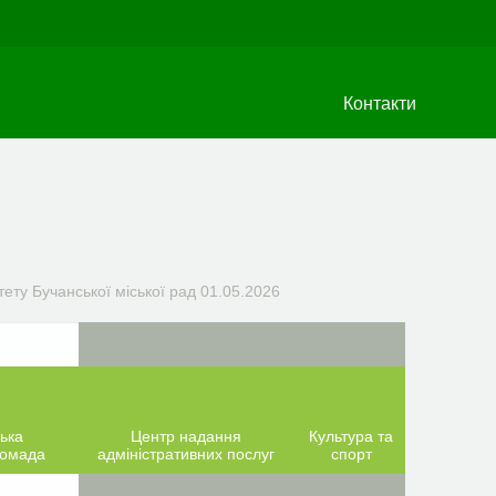
Контакти
тету Бучанської міської рад 01.05.2026
ька
Центр надання
Культура та
ромада
адміністративних послуг
спорт