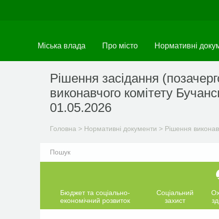
Перейти
до
основного
матеріалу
Міська влада
Про місто
Нормативні доку
Рішення засідання (позачерг
виконавчого комітету Бучансь
01.05.2026
Головна
>
Нормативні документи
>
Рішення виконав
Бюджет та соціально-
Соціальний
О
економічний розвиток
захист
зд