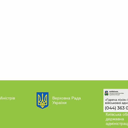
Міністрів
Верховна Рада
України
Київська об
державна
адміністрац