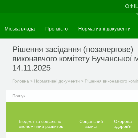
Перейти
ОФІ
до
основного
матеріалу
Міська влада
Про місто
Нормативні документи
Рішення засідання (позачергове)
виконавчого комітету Бучанської м
14.11.2025
Головна
>
Нормативні документи
>
Рішення виконавчого комі
Бюджет та соціально-
Соціальний
Охорона
економічний розвиток
захист
здоров’я