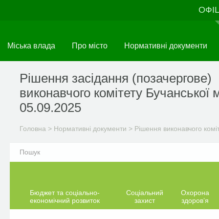
Перейти
ОФІ
до
основного
матеріалу
Міська влада
Про місто
Нормативні документи
Рішення засідання (позачергове)
виконавчого комітету Бучанської м
05.09.2025
Головна
>
Нормативні документи
>
Рішення виконавчого комі
Бюджет та соціально-
Соціальний
Охорона
економічний розвиток
захист
здоров’я