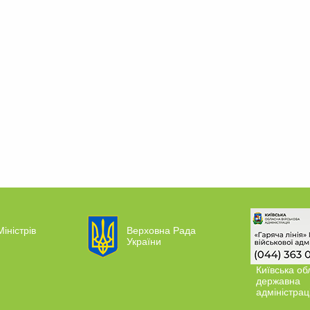
Міністрів
Верховна Рада
України
Київська об
державна
адміністрац