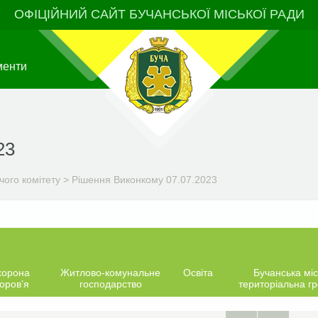
ОФІЦІЙНИЙ САЙТ БУЧАНСЬКОЇ МІСЬКОЇ РАДИ
менти
23
чого комітету
>
Рішення Виконкому 07.07.2023
хорона
Житлово-комунальне
Освіта
Бучанська міс
оров’я
господарство
територіальна г