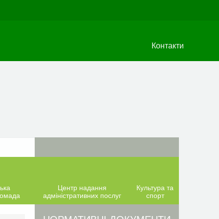
Контакти
ька
Центр надання
Культура та
ромада
адміністративних послуг
спорт