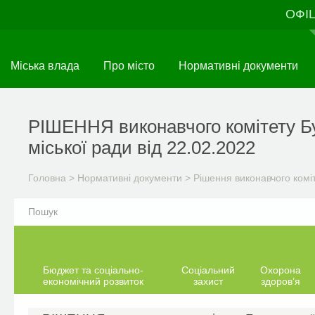
Перейти
ОФІ
до
основного
матеріалу
Міська влада
Про місто
Нормативні документи
РІШЕННЯ виконавчого комітету Б
міської ради від 22.02.2022
Головна
>
Нормативні документи
>
Рішення виконавчого комі
Бюджет та соціально-
Соціальний
Охорона
економічний розвиток
захист
здоров’я