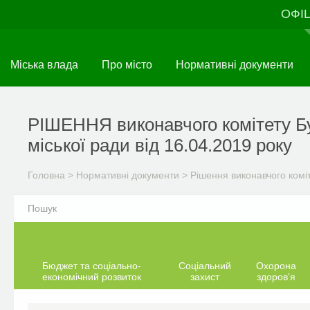
Перейти
ОФІ
до
основного
матеріалу
Міська влада
Про місто
Нормативні документи
РІШЕННЯ виконавчого комітету Б
міської ради від 16.04.2019 року
Головна
>
Нормативні документи
>
Рішення виконавчого комі
Бюджет та соціально-
Соціальний
Охорона
економічний розвиток
захист
здоров’я